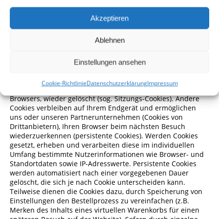
sonstige Arten der Informationsspeicherung handeln. Über
den Einsatz von Cookies im Rahmen pseudonymer
Akzeptieren
Reichweitenmessung werden die Nutzer im Rahmen dieser
Datenschutzerklärung informiert.
Ablehnen
Datenerfassung und
5.2
Verarbeitung
Einstellungen ansehen
Einige der von uns verwendeten Cookies werden nach dem
Cookie-Richtlinie
Datenschutzerklärung
Impressum
Ende der Browser-Sitzung, also nach Schließen Ihres
Browsers, wieder gelöscht (sog. Sitzungs-Cookies). Andere
Cookies verbleiben auf Ihrem Endgerät und ermöglichen
uns oder unseren Partnerunternehmen (Cookies von
Drittanbietern), Ihren Browser beim nächsten Besuch
wiederzuerkennen (persistente Cookies). Werden Cookies
gesetzt, erheben und verarbeiten diese im individuellen
Umfang bestimmte Nutzerinformationen wie Browser- und
Standortdaten sowie IP-Adresswerte. Persistente Cookies
werden automatisiert nach einer vorgegebenen Dauer
gelöscht, die sich je nach Cookie unterscheiden kann.
Teilweise dienen die Cookies dazu, durch Speicherung von
Einstellungen den Bestellprozess zu vereinfachen (z.B.
Merken des Inhalts eines virtuellen Warenkorbs für einen