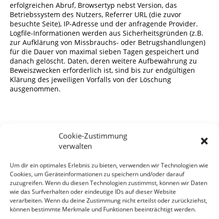
erfolgreichen Abruf, Browsertyp nebst Version, das
Betriebssystem des Nutzers, Referrer URL (die zuvor
besuchte Seite), IP-Adresse und der anfragende Provider.
Logfile-Informationen werden aus Sicherheitsgründen (z.B.
zur Aufklärung von Missbrauchs- oder Betrugshandlungen)
für die Dauer von maximal sieben Tagen gespeichert und
danach gelöscht. Daten, deren weitere Aufbewahrung zu
Beweiszwecken erforderlich ist, sind bis zur endgültigen
Klärung des jeweiligen Vorfalls von der Löschung
ausgenommen.
Cookie-Zustimmung
5 Cookies
verwalten
Erklärung
Um dir ein optimales Erlebnis zu bieten, verwenden wir Technologien wie
5.1
Cookies, um Geräteinformationen zu speichern und/oder darauf
zuzugreifen. Wenn du diesen Technologien zustimmst, können wir Daten
Cookies sind Informationen, die von unserem Webserver
wie das Surfverhalten oder eindeutige IDs auf dieser Website
oder Webservern Dritter an die Web-Browser der Nutzer
verarbeiten. Wenn du deine Zustimmung nicht erteilst oder zurückziehst,
übertragen und dort für einen späteren Abruf gespeichert
können bestimmte Merkmale und Funktionen beeinträchtigt werden.
werden. Bei Cookies kann es sich um kleine Dateien oder