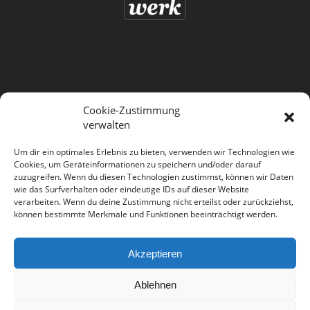
ZAHNARZTPRAXIS
Cookie-Zustimmung
Start
verwalten
Praxis
Leistungen
Um dir ein optimales Erlebnis zu bieten, verwenden wir Technologien wie
Philosophie
Cookies, um Geräteinformationen zu speichern und/oder darauf
zuzugreifen. Wenn du diesen Technologien zustimmst, können wir Daten
Aktuelles
wie das Surfverhalten oder eindeutige IDs auf dieser Website
Sprechzeiten
verarbeiten. Wenn du deine Zustimmung nicht erteilst oder zurückziehst,
können bestimmte Merkmale und Funktionen beeinträchtigt werden.
Akzeptieren
LEISTUNGEN
Ablehnen
Oralchirurgie