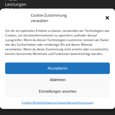
Leistungen
Philosophie
Aktuelles
Cookie-Zustimmung
Sprechzeiten
verwalten
Um dir ein optimales Erlebnis zu bieten, verwenden wir Technologien wie
Cookies, um Geräteinformationen zu speichern und/oder darauf
zuzugreifen. Wenn du diesen Technologien zustimmst, können wir Daten
wie das Surfverhalten oder eindeutige IDs auf dieser Website
verarbeiten. Wenn du deine Zustimmung nicht erteilst oder zurückziehst,
LEISTUNGEN
können bestimmte Merkmale und Funktionen beeinträchtigt werden.
Oralchirurgie
Prophylaxe
Akzeptieren
Bleaching
Parodontose
Ablehnen
CMD
Zahnschmerzen
Einstellungen ansehen
Cookie-Richtlinie
Datenschutzerklärung
Impressum