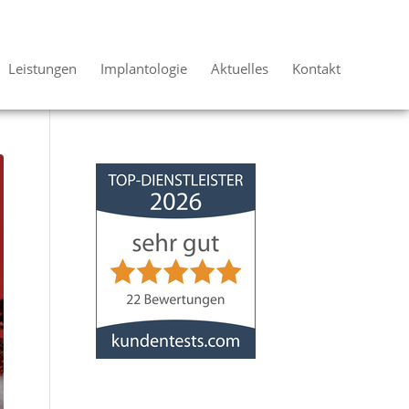
Leistungen
Implantologie
Aktuelles
Kontakt
Mundwerk
-
Zahnarztpraxis
4,95
von
5
aus
22
Bewertungen