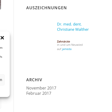
AUSZEICHNUNGEN
Dr. med. dent.
Christiane Walther
Zahnärzte
in und um Neuwied
um
auf
jameda
e
Ds
ARCHIV
en
November 2017
Februar 2017