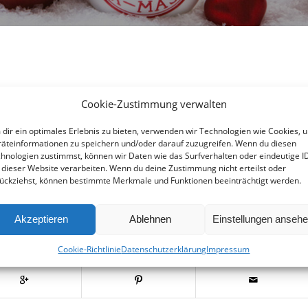
hr…
Cookie-Zustimmung verwalten
wie jedes Jahr: Unerwartet wie immer steht Weihnachten vor
dir ein optimales Erlebnis zu bieten, verwenden wir Technologien wie Cookies, 
äteinformationen zu speichern und/oder darauf zuzugreifen. Wenn du diesen
sen wünschen wir all unseren Mitarbeitern und Patienten ein
hnologien zustimmst, können wir Daten wie das Surfverhalten oder eindeutige I
en Fall erholsam für Sie sein wird. Achten Sie darauf, dass
 dieser Website verarbeiten. Wenn du deine Zustimmung nicht erteilst oder
usreichend genießen.
ückziehst, können bestimmte Merkmale und Funktionen beeinträchtigt werden.
s Mundwerk
Akzeptieren
Ablehnen
Einstellungen anseh
Cookie-Richtlinie
Datenschutzerklärung
Impressum