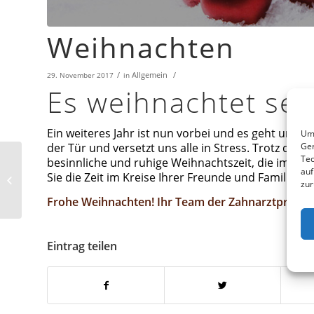
Weihnachten
/
Allgemein
/
29. November 2017
in
Es weihnachtet se
Ein weiteres Jahr ist nun vorbei und es geht uns 
Um 
Ger
der Tür und versetzt uns alle in Stress. Trotz des
Tec
besinnliche und ruhige Weihnachtszeit, die im best
auf
Sie die Zeit im Kreise Ihrer Freunde und Familie a
Unsere neue Webseite
zur
Frohe Weihnachten! Ihr Team der Zahnarztpraxi
Eintrag teilen