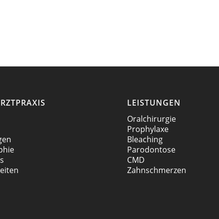
RZTPRAXIS
LEISTUNGEN
Oralchirurgie
Prophylaxe
gen
Bleaching
phie
Parodontose
es
CMD
eiten
Zahnschmerzen